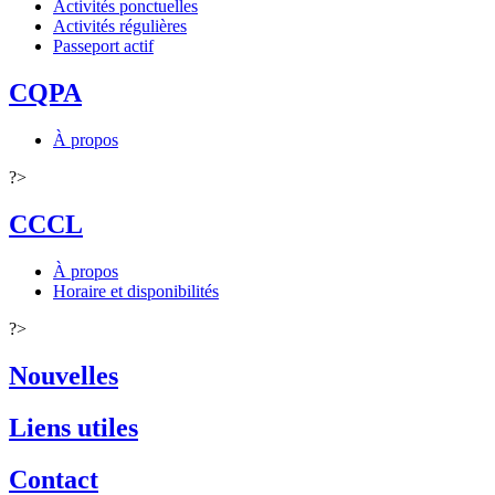
Activités ponctuelles
Activités régulières
Passeport actif
CQPA
À propos
?>
CCCL
À propos
Horaire et disponibilités
?>
Nouvelles
Liens utiles
Contact