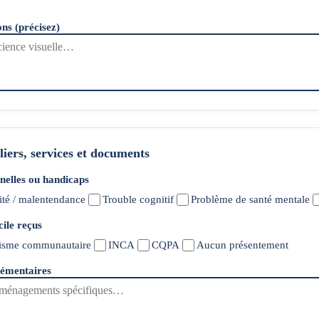
ns (précisez)
liers, services et documents
nnelles ou handicaps
ité / malentendance
Trouble cognitif
Problème de santé mentale
cile reçus
isme communautaire
INCA
CQPA
Aucun présentement
lémentaires