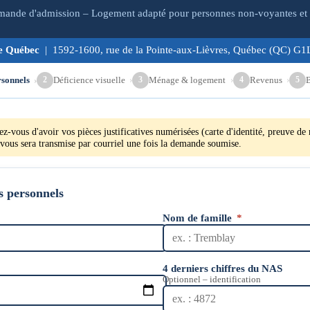
ande d'admission – Logement adapté pour personnes non-voyantes et
de Québec
| 1592-1600, rue de la Pointe-aux-Lièvres, Québec (QC) G
sonnels
Déficience visuelle
Ménage & logement
Revenus
2
3
4
5
z-vous d'avoir vos pièces justificatives numérisées (carte d'identité, preuve de 
 vous sera transmise par courriel une fois la demande soumise.
 personnels
Nom de famille
*
4 derniers chiffres du NAS
Optionnel – identification