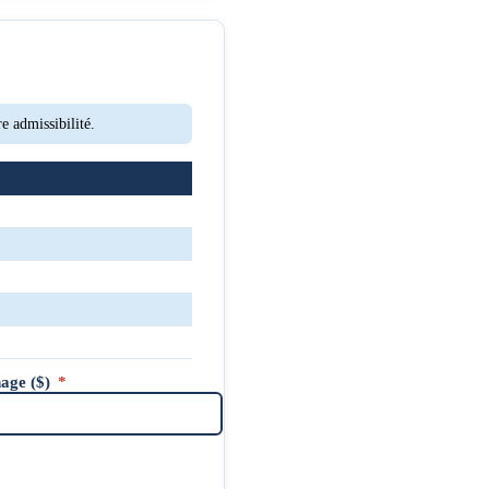
re admissibilité.
nage ($)
*