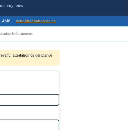
 malvoyantes
1L 4M8 |
actionhabitation.qc.ca
Besoins & documents
revenu, attestation de déficience