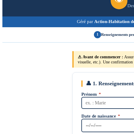
Dem
Géré par
Action-Habitation 
Renseignements per
1
⚠ Avant de commencer :
Assure
visuelle, etc.). Une confirmation
👤
1. Renseignements
Prénom
*
Date de naissance
*