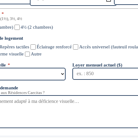
é
*
 (1½), 3½, 4½
hambre)
4½ (2 chambres)
 le logement
Repères tactiles
Éclairage renforcé
Accès universel (fauteuil roula
arme visuelle
Autre
elle
*
Loyer mensuel actuel ($)
e demande
 aux Résidences Caecitas ?