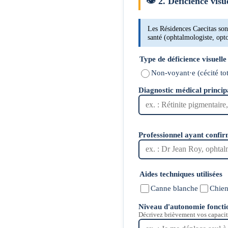
👁
2. Déficience visu
Les Résidences Caecitas son
santé (ophtalmologiste, opto
Type de déficience visuell
Non-voyant·e (cécité tot
Diagnostic médical princip
Professionnel ayant confir
Aides techniques utilisées
Canne blanche
Chien
Niveau d'autonomie foncti
Décrivez brièvement vos capacit