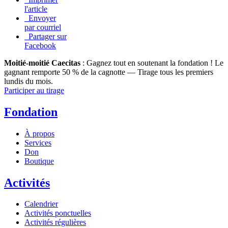
l'article
Envoyer
par courriel
Partager sur
Facebook
Moitié-moitié Caecitas
: Gagnez tout en soutenant la fondation !
Le
gagnant remporte 50 % de la cagnotte — Tirage tous les premiers
lundis du mois.
Participer au tirage
Fondation
À propos
Services
Don
Boutique
Activités
Calendrier
Activités ponctuelles
Activités régulières