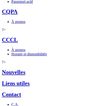
Passeport actif
CQPA
À propos
?>
CCCL
À propos
Horaire et disponibilités
?>
Nouvelles
Liens utiles
Contact
C.A.