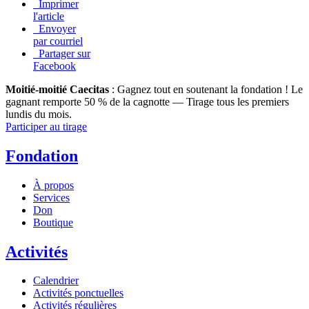
Imprimer
l'article
Envoyer
par courriel
Partager sur
Facebook
Moitié-moitié Caecitas
: Gagnez tout en soutenant la fondation !
Le
gagnant remporte 50 % de la cagnotte — Tirage tous les premiers
lundis du mois.
Participer au tirage
Fondation
À propos
Services
Don
Boutique
Activités
Calendrier
Activités ponctuelles
Activités régulières