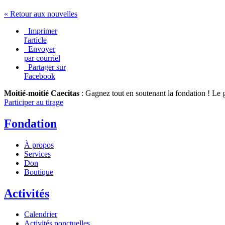
« Retour aux nouvelles
Imprimer
l'article
Envoyer
par courriel
Partager sur
Facebook
Moitié-moitié Caecitas
: Gagnez tout en soutenant la fondation !
Le g
Participer au tirage
Fondation
À propos
Services
Don
Boutique
Activités
Calendrier
Activités ponctuelles