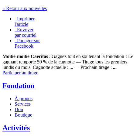
« Retour aux nouvelles
Imprimer
l'article
Envoyer
par courriel
Partager sur
Facebook
Moitié-moitié Caecitas
: Gagnez tout en soutenant la fondation !
Le
gagnant remporte 50 % de la cagnotte — Tirage tous les premiers
lundis du mois.
Cagnotte actuelle :
...
— Prochain tirage :
...
Participer au tirage
Fondation
À propos
Services
Don
Boutique
Activités