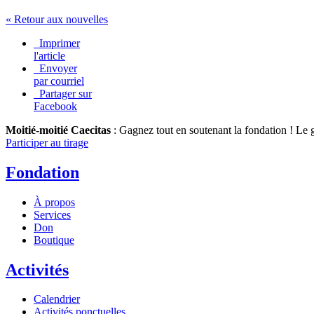
« Retour aux nouvelles
Imprimer
l'article
Envoyer
par courriel
Partager sur
Facebook
Moitié-moitié Caecitas
: Gagnez tout en soutenant la fondation !
Le g
Participer au tirage
Fondation
À propos
Services
Don
Boutique
Activités
Calendrier
Activités ponctuelles