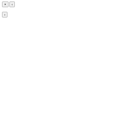
×
‹
›