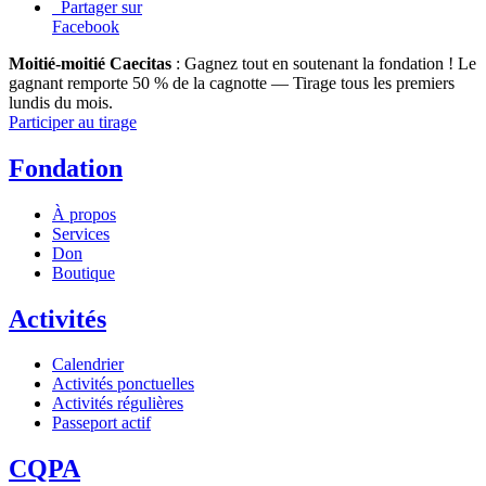
Partager sur
Facebook
Moitié-moitié Caecitas
: Gagnez tout en soutenant la fondation !
Le
gagnant remporte 50 % de la cagnotte — Tirage tous les premiers
lundis du mois.
Participer au tirage
Fondation
À propos
Services
Don
Boutique
Activités
Calendrier
Activités ponctuelles
Activités régulières
Passeport actif
CQPA