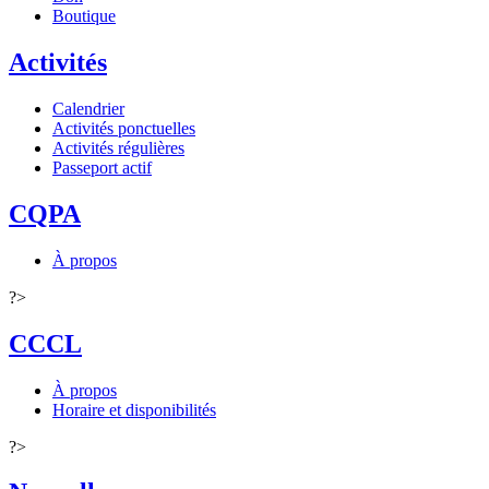
Boutique
Activités
Calendrier
Activités ponctuelles
Activités régulières
Passeport actif
CQPA
À propos
?>
CCCL
À propos
Horaire et disponibilités
?>