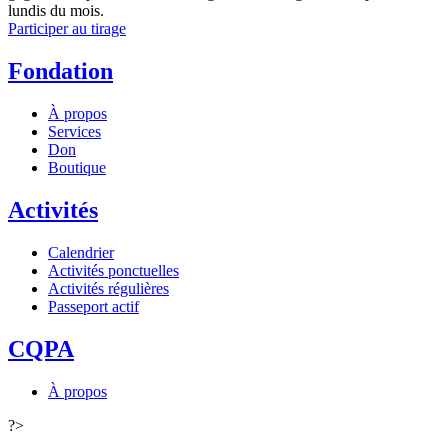
lundis du mois.
Participer au tirage
Fondation
À propos
Services
Don
Boutique
Activités
Calendrier
Activités ponctuelles
Activités régulières
Passeport actif
CQPA
À propos
?>