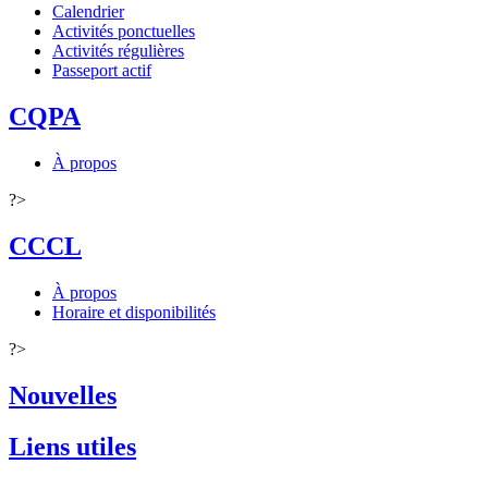
Calendrier
Activités ponctuelles
Activités régulières
Passeport actif
CQPA
À propos
?>
CCCL
À propos
Horaire et disponibilités
?>
Nouvelles
Liens utiles