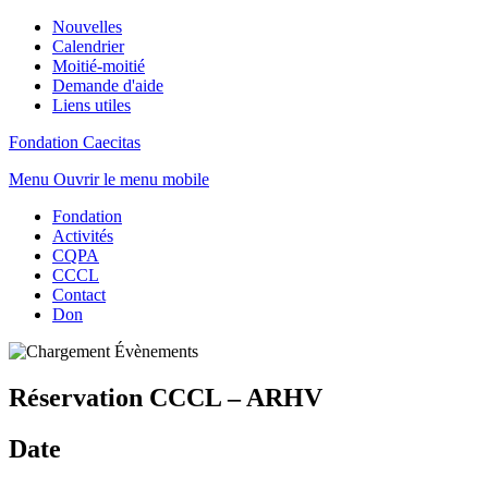
Nouvelles
Calendrier
Moitié-moitié
Demande d'aide
Liens utiles
Fondation Caecitas
Menu
Ouvrir le menu mobile
Fondation
Activités
CQPA
CCCL
Contact
Don
Réservation CCCL – ARHV
Date