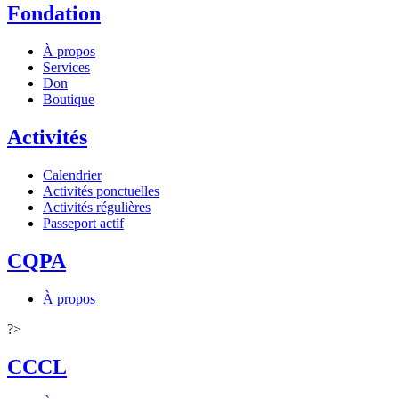
Fondation
À propos
Services
Don
Boutique
Activités
Calendrier
Activités ponctuelles
Activités régulières
Passeport actif
CQPA
À propos
?>
CCCL