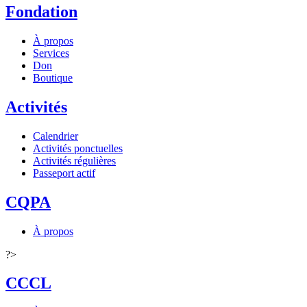
Fondation
À propos
Services
Don
Boutique
Activités
Calendrier
Activités ponctuelles
Activités régulières
Passeport actif
CQPA
À propos
?>
CCCL