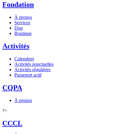
Fondation
À propos
Services
Don
Boutique
Activités
Calendrier
Activités ponctuelles
Activités régulières
Passeport actif
CQPA
À propos
?>
CCCL