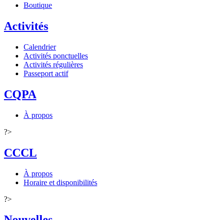
Boutique
Activités
Calendrier
Activités ponctuelles
Activités régulières
Passeport actif
CQPA
À propos
?>
CCCL
À propos
Horaire et disponibilités
?>
Nouvelles