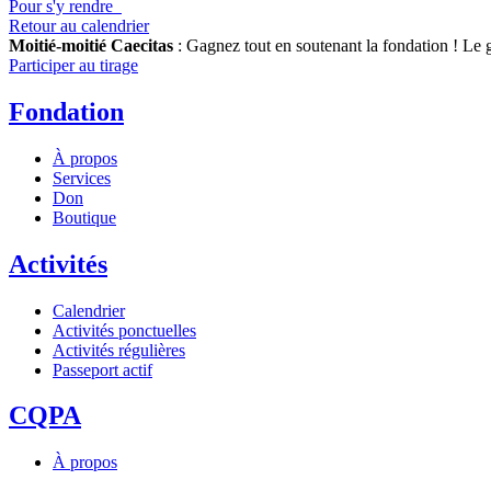
Pour s'y rendre
Retour au calendrier
Moitié-moitié Caecitas
: Gagnez tout en soutenant la fondation !
Le g
Participer au tirage
Fondation
À propos
Services
Don
Boutique
Activités
Calendrier
Activités ponctuelles
Activités régulières
Passeport actif
CQPA
À propos