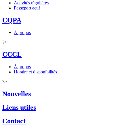
Activités régulières
Passeport actif
CQPA
À propos
?>
CCCL
À propos
Horaire et disponibilités
?>
Nouvelles
Liens utiles
Contact