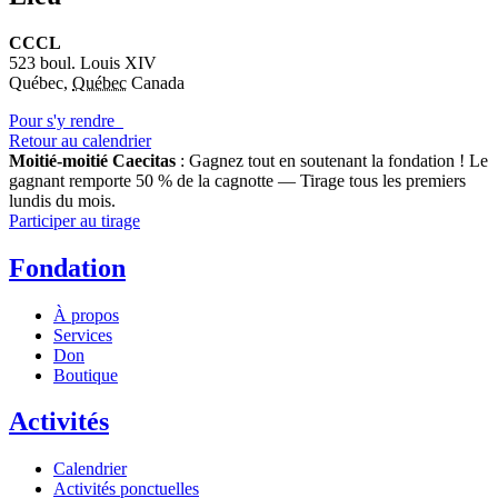
CCCL
523 boul. Louis XIV
Québec
,
Québec
Canada
Pour s'y rendre
Retour au calendrier
Moitié-moitié Caecitas
: Gagnez tout en soutenant la fondation !
Le
gagnant remporte 50 % de la cagnotte — Tirage tous les premiers
lundis du mois.
Participer au tirage
Fondation
À propos
Services
Don
Boutique
Activités
Calendrier
Activités ponctuelles