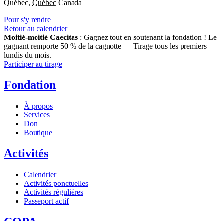
Québec
,
Québec
Canada
Pour s'y rendre
Retour au calendrier
Moitié-moitié Caecitas
: Gagnez tout en soutenant la fondation !
Le
gagnant remporte 50 % de la cagnotte — Tirage tous les premiers
lundis du mois.
Participer au tirage
Fondation
À propos
Services
Don
Boutique
Activités
Calendrier
Activités ponctuelles
Activités régulières
Passeport actif