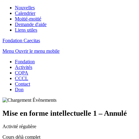
Nouvelles
Calendrier
Moitié-moitié
Demande d'aide
Liens utiles
Fondation Caecitas
Menu
Ouvrir le menu mobile
Fondation
Activités
CQPA
CCCL
Contact
Don
Mise en forme intellectuelle 1 – Annulé
Activité régulière
Cours déjà complet