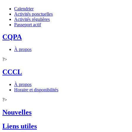
Calendrier
Activités ponctuelles
Activités régulières
Passeport actif
CQPA
À propos
?>
CCCL
À propos
Horaire et disponibilités
?>
Nouvelles
Liens utiles