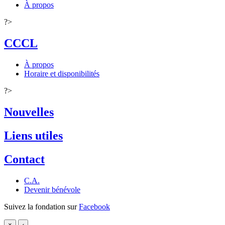
À propos
?>
CCCL
À propos
Horaire et disponibilités
?>
Nouvelles
Liens utiles
Contact
C.A.
Devenir bénévole
Suivez la fondation sur
Facebook
×
‹