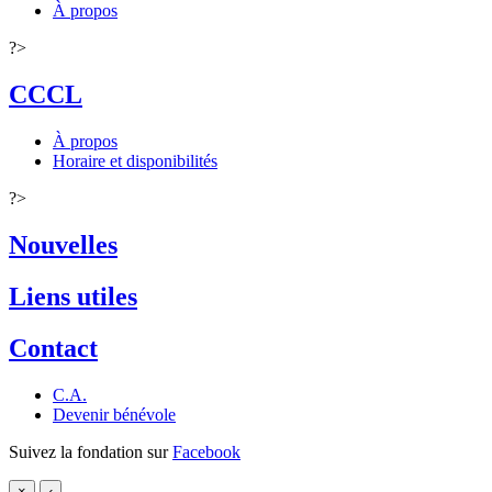
À propos
?>
CCCL
À propos
Horaire et disponibilités
?>
Nouvelles
Liens utiles
Contact
C.A.
Devenir bénévole
Suivez la fondation sur
Facebook
×
‹