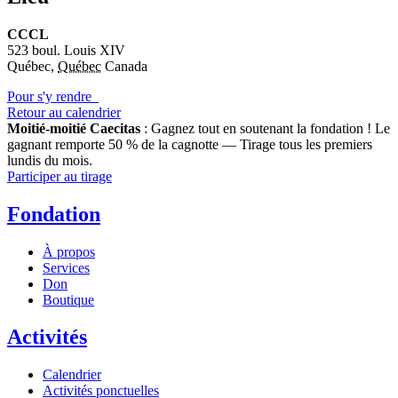
CCCL
523 boul. Louis XIV
Québec
,
Québec
Canada
Pour s'y rendre
Retour au calendrier
Moitié-moitié Caecitas
: Gagnez tout en soutenant la fondation !
Le
gagnant remporte 50 % de la cagnotte — Tirage tous les premiers
lundis du mois.
Participer au tirage
Fondation
À propos
Services
Don
Boutique
Activités
Calendrier
Activités ponctuelles