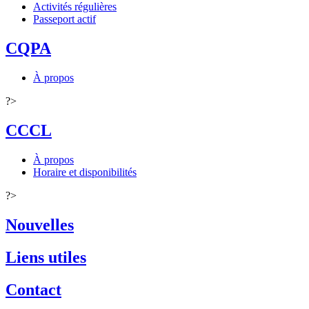
Activités régulières
Passeport actif
CQPA
À propos
?>
CCCL
À propos
Horaire et disponibilités
?>
Nouvelles
Liens utiles
Contact