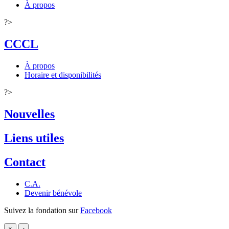
À propos
?>
CCCL
À propos
Horaire et disponibilités
?>
Nouvelles
Liens utiles
Contact
C.A.
Devenir bénévole
Suivez la fondation sur
Facebook
×
‹