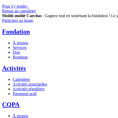
Pour s'y rendre
Retour au calendrier
Moitié-moitié Caecitas
: Gagnez tout en soutenant la fondation !
Le g
Participer au tirage
Fondation
À propos
Services
Don
Boutique
Activités
Calendrier
Activités ponctuelles
Activités régulières
Passeport actif
CQPA
À propos