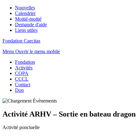
Nouvelles
Calendrier
Moitié-moitié
Demande d'aide
Liens utiles
Fondation Caecitas
Menu
Ouvrir le menu mobile
Fondation
Activités
CQPA
CCCL
Contact
Don
Activité ARHV – Sortie en bateau dragon
Activité ponctuelle