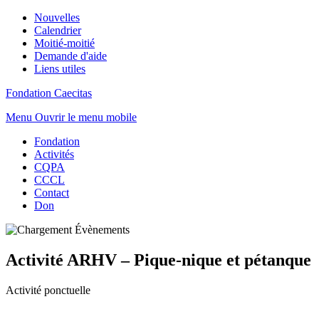
Nouvelles
Calendrier
Moitié-moitié
Demande d'aide
Liens utiles
Fondation Caecitas
Menu
Ouvrir le menu mobile
Fondation
Activités
CQPA
CCCL
Contact
Don
Activité ARHV – Pique-nique et pétanque
Activité ponctuelle