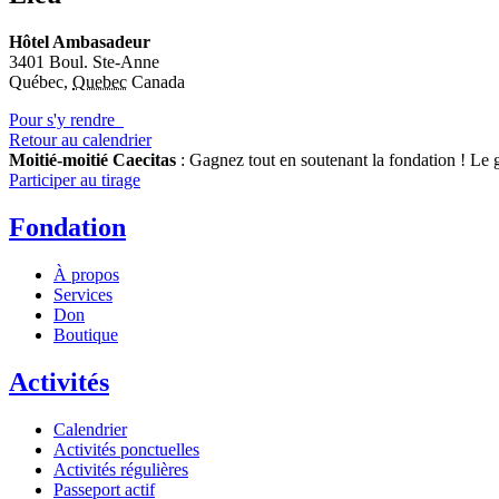
Hôtel Ambasadeur
3401 Boul. Ste-Anne
Québec
,
Quebec
Canada
Pour s'y rendre
Retour au calendrier
Moitié-moitié Caecitas
: Gagnez tout en soutenant la fondation !
Le g
Participer au tirage
Fondation
À propos
Services
Don
Boutique
Activités
Calendrier
Activités ponctuelles
Activités régulières
Passeport actif