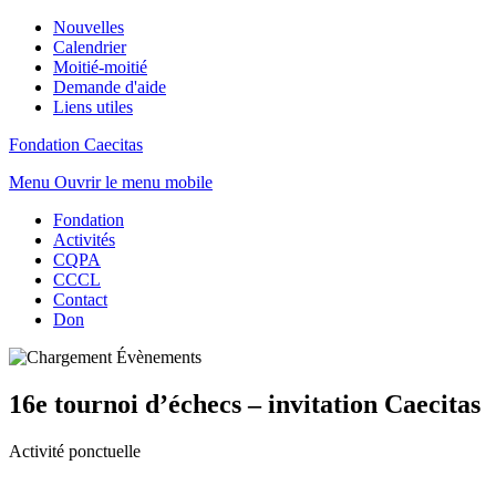
Nouvelles
Calendrier
Moitié-moitié
Demande d'aide
Liens utiles
Fondation Caecitas
Menu
Ouvrir le menu mobile
Fondation
Activités
CQPA
CCCL
Contact
Don
16e tournoi d’échecs – invitation Caecitas
Activité ponctuelle